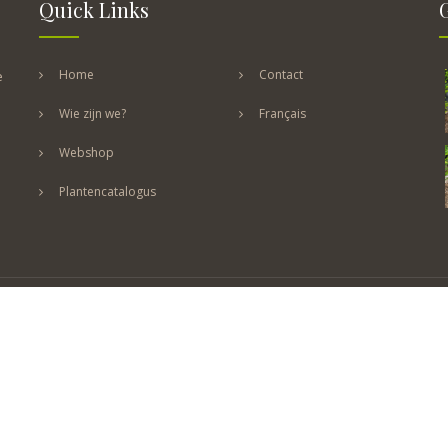
Quick Links
Home
Contact
e
Wie zijn we?
Français
Webshop
Plantencatalogus
B3630 Leut-Maasmechelen
houben@hotmail.com
©2026 CV Studio Hilaire Smits