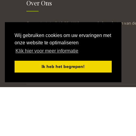
Over Ons
Onze missie is duidelijk: Wij leveren enkel producten van d
hoogste kwaliteit en dit aan de best mogelijke prijs.
Wij gebruiken cookies om uw ervaringen met
Onze jarenlange ervaring staat hier garant voor.
onze website te optimaliseren
Interesse?
Klik hier voor meer informatie
Neem dan zo snel mogelijk contact op met ons.
Ik heb het begrepen!
Burgemeester Vinckenlaan 9
E-mail: patrick_