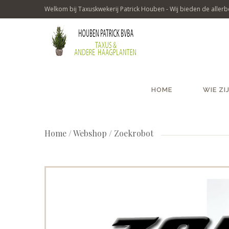
Welkom bij Taxuskwekerij Patrick Houben - Wij bieden de allerbe
HOME
WIE ZI
Home
/
Webshop / Zoekrobot