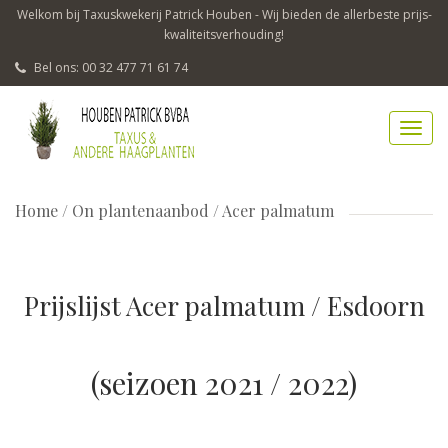
Welkom bij Taxuskwekerij Patrick Houben - Wij bieden de allerbeste prijs-
kwaliteitsverhouding!
Bel ons: 00 32 477 71 61 74
Home
/
On plantenaanbod / Acer palmatum
Prijslijst Acer palmatum / Esdoorn
(seizoen 2021 / 2022)