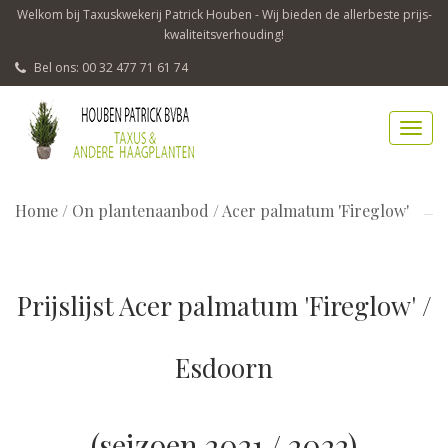
Welkom bij Taxuskwekerij Patrick Houben - Wij bieden de allerbeste prijs-
kwaliteitsverhouding!
Bel ons: 00 32 477 71 61 74
Home
/
On plantenaanbod / Acer palmatum 'Fireglow'
Prijslijst Acer palmatum 'Fireglow' /
Esdoorn
(seizoen 2021 / 2022)