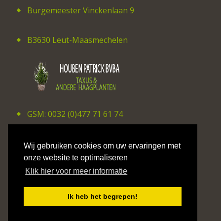
Burgemeester Vinckenlaan 9
B3630 Leut-Maasmechelen
GSM: 0032 (0)477 71 61 74
E-mail: patrick_houben@hotmail.com
Wij gebruiken cookies om uw ervaringen met
onze website te optimaliseren
Klik hier voor meer informatie
©2026 CV Studio Hilaire Smits
Ik heb het begrepen!
Privacy Policy