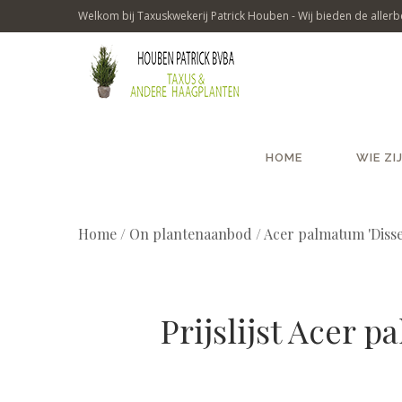
Welkom bij Taxuskwekerij Patrick Houben - Wij bieden de allerbe
HOME
WIE ZI
Home
/
On plantenaanbod / Acer palmatum 'Disse
Prijslijst Acer 