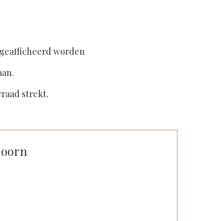
 geafficheerd worden
aan.
rraad strekt.
doorn