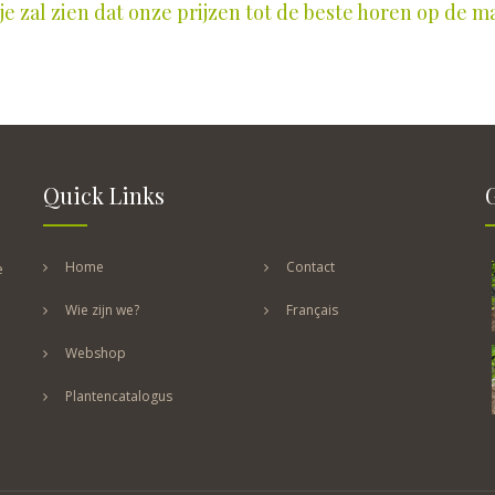
e zal zien dat onze prijzen tot de beste horen op de m
Quick Links
Home
Contact
e
Wie zijn we?
Français
Webshop
Plantencatalogus