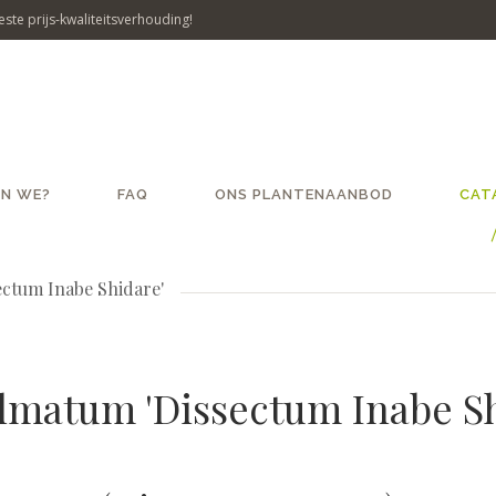
ste prijs-kwaliteitsverhouding!
JN WE?
FAQ
ONS PLANTENAANBOD
CAT
ctum Inabe Shidare'
palmatum 'Dissectum Inabe S