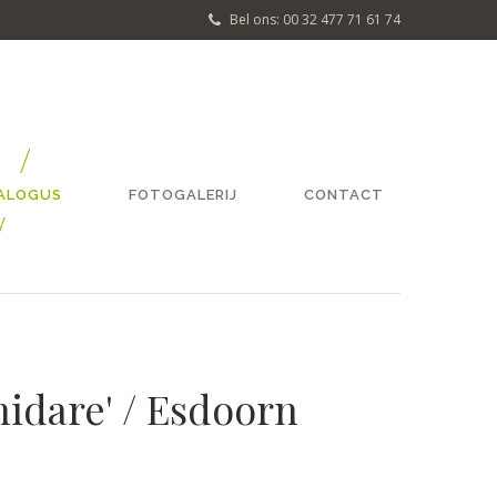
Bel ons: 00 32 477 71 61 74
ALOGUS
FOTOGALERIJ
CONTACT
hidare' / Esdoorn