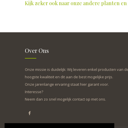
Kijk zeker ook naar onze andere planten en j
Over Ons
Onze missie is duidelijk: Wij leveren enkel producten van d
hoogste kwaliteit en dit aan de best mogelijke prijs.
Onze jarenlange ervaring staat hier garant voor.
Interesse?
Neem dan zo snel mogelijk contact op met ons.