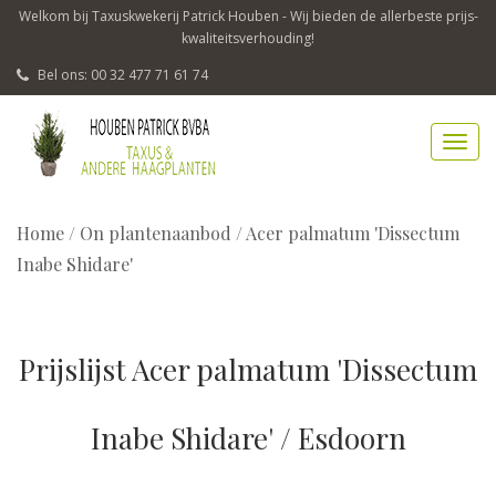
Welkom bij Taxuskwekerij Patrick Houben - Wij bieden de allerbeste prijs-
kwaliteitsverhouding!
Bel ons: 00 32 477 71 61 74
Home
/
On plantenaanbod / Acer palmatum 'Dissectum
Inabe Shidare'
Prijslijst Acer palmatum 'Dissectum
Inabe Shidare' / Esdoorn