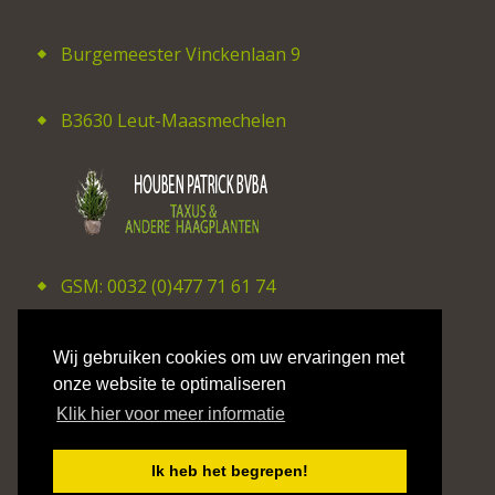
Burgemeester Vinckenlaan 9
B3630 Leut-Maasmechelen
GSM: 0032 (0)477 71 61 74
E-mail: patrick_houben@hotmail.com
Wij gebruiken cookies om uw ervaringen met
onze website te optimaliseren
Klik hier voor meer informatie
©2026 CV Studio Hilaire Smits
Ik heb het begrepen!
Privacy Policy