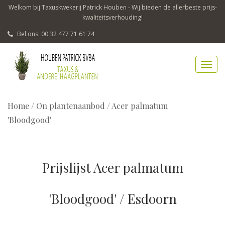
Welkom bij Taxuskwekerij Patrick Houben - Wij bieden de allerbeste prijs-
kwaliteitsverhouding!
Bel ons: 00 32 477 71 61 74
Home
/
On plantenaanbod / Acer palmatum
'Bloodgood'
Prijslijst Acer palmatum
'Bloodgood' / Esdoorn