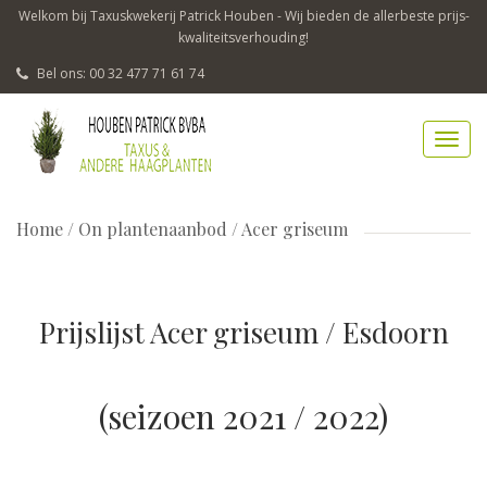
Welkom bij Taxuskwekerij Patrick Houben - Wij bieden de allerbeste prijs-
kwaliteitsverhouding!
Bel ons: 00 32 477 71 61 74
Home
/
On plantenaanbod / Acer griseum
Prijslijst Acer griseum / Esdoorn
(seizoen 2021 / 2022)