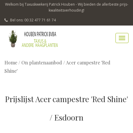
Welkom bij Taxuskwekerij Patrick Houben - Wij bieden de allerbeste prijs-
kwaliteitsverhouding!
Bel ons: 00 32 477 71 61 74
Home
/
On plantenaanbod / Acer campestre 'Red
Shine'
Prijslijst Acer campestre 'Red Shine'
/ Esdoorn