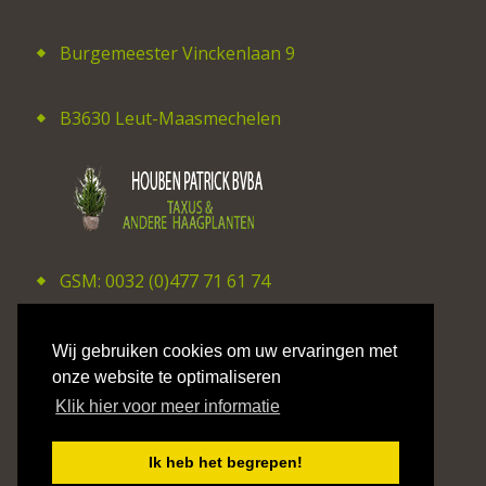
Burgemeester Vinckenlaan 9
B3630 Leut-Maasmechelen
GSM: 0032 (0)477 71 61 74
E-mail: patrick_houben@hotmail.com
Wij gebruiken cookies om uw ervaringen met
onze website te optimaliseren
Klik hier voor meer informatie
©2026 CV Studio Hilaire Smits
Ik heb het begrepen!
Privacy Policy