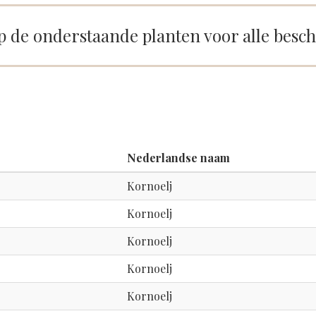
p de onderstaande planten voor alle besch
Nederlandse naam
Kornoelj
Kornoelj
Kornoelj
Kornoelj
Kornoelj