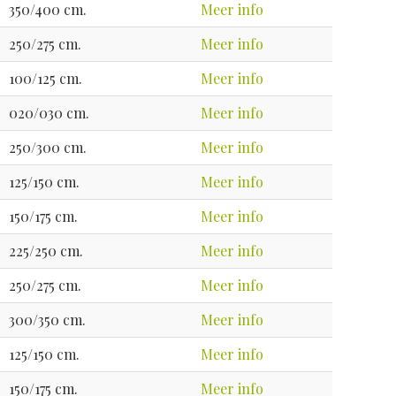
350/400 cm.
Meer info
250/275 cm.
Meer info
100/125 cm.
Meer info
020/030 cm.
Meer info
250/300 cm.
Meer info
125/150 cm.
Meer info
150/175 cm.
Meer info
225/250 cm.
Meer info
250/275 cm.
Meer info
300/350 cm.
Meer info
125/150 cm.
Meer info
150/175 cm.
Meer info