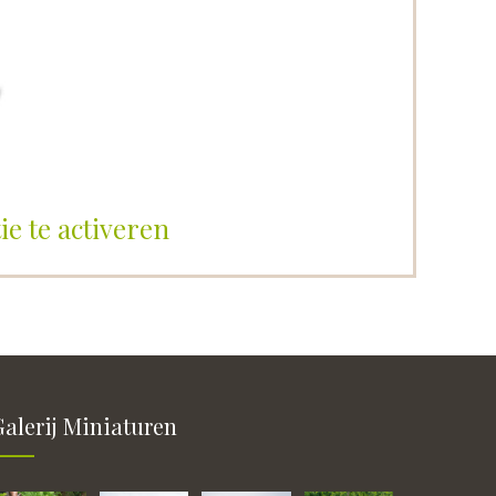
e te activeren
Galerij Miniaturen