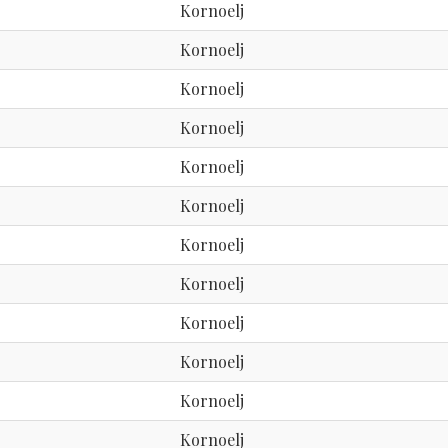
Kornoelj
Kornoelj
Kornoelj
Kornoelj
Kornoelj
Kornoelj
Kornoelj
Kornoelj
Kornoelj
Kornoelj
Kornoelj
Kornoelj