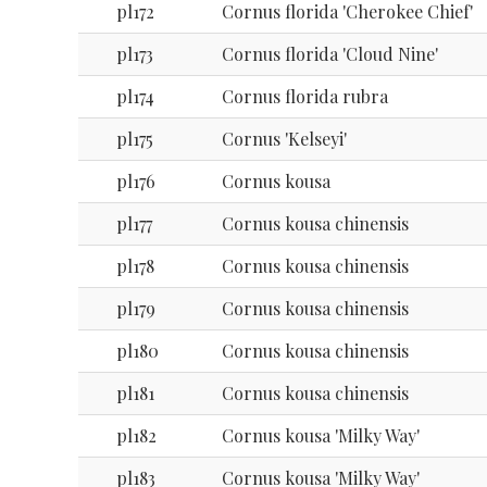
pl172
Cornus florida 'Cherokee Chief'
pl173
Cornus florida 'Cloud Nine'
pl174
Cornus florida rubra
pl175
Cornus 'Kelseyi'
pl176
Cornus kousa
pl177
Cornus kousa chinensis
pl178
Cornus kousa chinensis
pl179
Cornus kousa chinensis
pl180
Cornus kousa chinensis
pl181
Cornus kousa chinensis
pl182
Cornus kousa 'Milky Way'
pl183
Cornus kousa 'Milky Way'