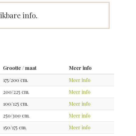
ikbare info.
Grootte / maat
Meer info
175/200 cm.
Meer info
200/225 cm.
Meer info
100/125 cm.
Meer info
250/300 cm.
Meer info
150/175 cm.
Meer info