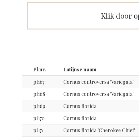
Klik door o
Pl.nr.
Latijnse naam
pl167
Cornus controversa 'Variegata'
pl168
Cornus controversa 'Variegata'
pl169
Cornus florida
pl170
Cornus florida
pl171
Cornus florida 'Cherokee Chief'